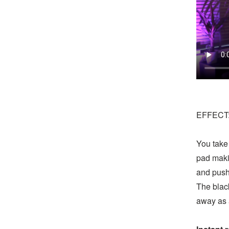
EFFECT
You take 
pad maki
and push 
The blac
away as 