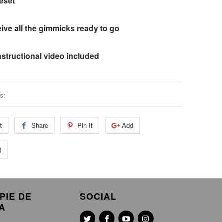
reset
ive all the gimmicks ready to go
nstructional video included
s:
t
Share
Pin It
Add
l
PIE DE
SOCIAL
A