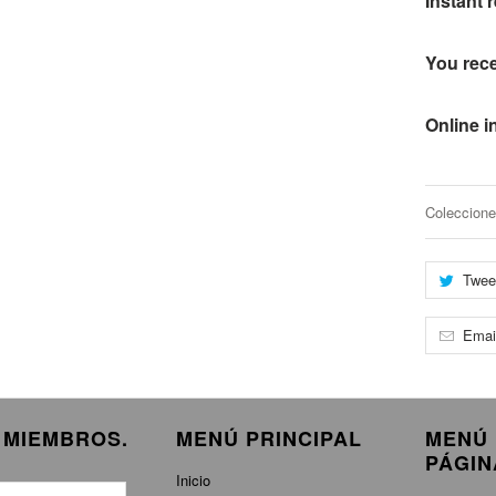
Instant 
You rece
Online i
Coleccione
Twee
Emai
E MIEMBROS.
MENÚ PRINCIPAL
MENÚ 
PÁGIN
Inicio