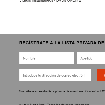
Videos instantáneos - DVDs ONLINE
REGÍSTRATE A LA LISTA PRIVADA D
Suscríbete a nuestra lista privada de miembros. Contenido E
© 2026
Magia Viral
. Todos los derechos reservados.