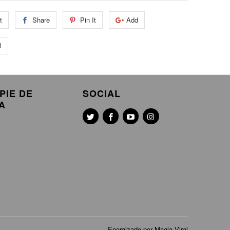
t
Share
Pin It
Add
l
PIE DE
SOCIAL
A
Energizado por Magia Viral