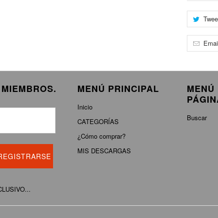
Twee
Emai
E MIEMBROS.
MENÚ PRINCIPAL
MENÚ 
PÁGIN
Inicio
Buscar
CATEGORÍAS
¿Cómo comprar?
MIS DESCARGAS
XCLUSIVO...