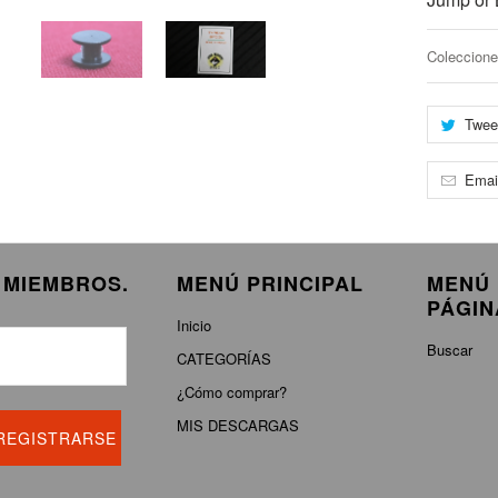
Coleccione
Twee
Emai
E MIEMBROS.
MENÚ PRINCIPAL
MENÚ 
PÁGIN
Inicio
Buscar
CATEGORÍAS
¿Cómo comprar?
MIS DESCARGAS