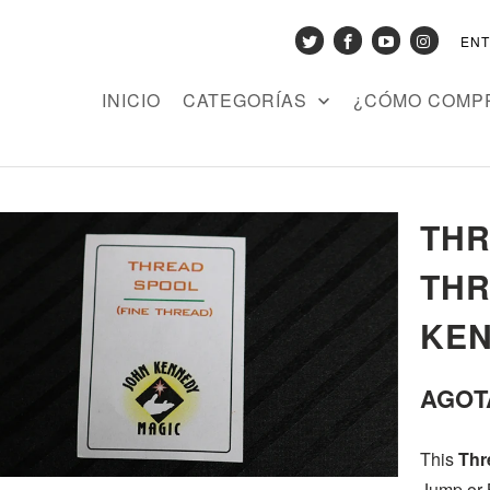
EN
INICIO
CATEGORÍAS
¿CÓMO COMP
THR
THR
KEN
AGOT
This
Thr
Jump or 