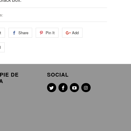
s:
t
Share
Pin It
Add
l
PIE DE
SOCIAL
A